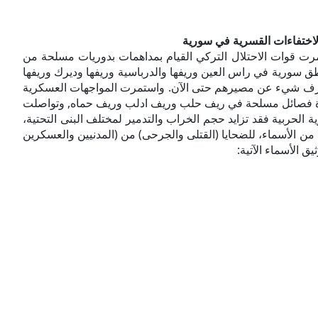
الاختفاءات القسرية في سورية
ت قوات الاحتلال التركي القيام بمداهمات بدوريات مسلحة من
ق سورية في راس العين وريفها والدرباسية وريفها وديرك وريفها
م يعرف شيء عن مصيرهم حتى الآن. واستمرت المواجهات العسكرية
دة فصائل مسلحة في ريف حلب وريف ادلب وريف حماه, وتواصلت
ة الحربية فقد تزايد حجم الخراب والتدمير لمختلف البنى التحتية،
د من الأسماء، للضحايا (القتلى والجرحى) من (المدنيين والعسكرين
يق الأسماء الآتية: