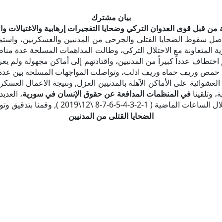
بيان مشترك
ة من قبل قوى العدوان التركي وضحايا التفجيرات إرهابية والاغتيالات و
صل سقوط الضحايا القتلى والجرحى من المدنيين والعسكريين، واستمر
المتعاونة مع الاحتلال التركي، وطالت المداهمات المسلحة عدة مناط
 اختطاف عدداً كبيراً من المدنيين، واقتادتهم إلى أماكن مجهولة ول
ريف حمص وريف حماه وريف ادلب، وتواصلت المواجهات المسلحة بين ع
لعشوائية على الأماكن الآهلة بالمدنيين العزل, ونتيجة الاعمال العسكري
، وتلقينا
في المنظمات المدافعة عن حقوق الإنسان في سورية
، العدي
ل الساعات الماضية (
1-2-3-4-5-6-7-8 \12\2019
), وقمنا بتدقيق وتوث
الضحايا القتلى من المدنيين