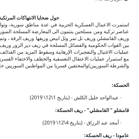
حول ضحايا الانتهاكات المرتكب
استمرت الاعمال العسكرية الحربية في عدة مناطق سورية، وتوا
عناصر تركية ومن مسلحين ينتمون الى المعارضة المسلحة السورية 
وريف القامشلي وريف تل تمر وتل ابيض وريفها وريف الرقة ، وتم
بين القوات الحكومية والفصائل المسلحة في ريف دير الزور و
عمليات الاغتيال والتفجيرات الإرهابية وسقوط المزيد من القذائف ا
مع استمرار عمليات الاعتقال التعسفية والخطف والاختفاء القسرية
والشرطة السوريين)والمختفين قسريا من المواطنين السوريين خلا
الحسكة:
عبدالواحد خليل الكلش -
(بتاريخ 1\12\ 2019)
·
قامشلو " القامشلي" -
ريف الحسكة:
أمجد عبد الرزاق -
(بتاريخ 4\12\ 2019)
·
عامودا - ريف الحسكة: