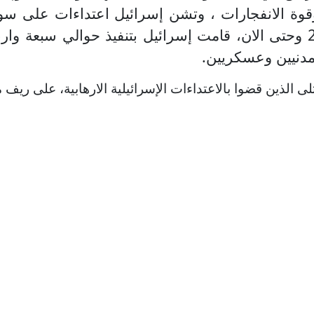
قوة الانفجارات ، وتشن إسرائيل اعتداءات على سو
إيرانية في سورية . ويذكر انه، منذ بدء عام 2021 وحتى الان، قامت إسرائيل
تلى الذين قضوا بالاعتداءات الإسرائيلية الارهابية، على ريف