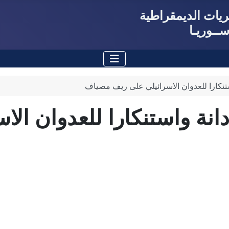
حريات الديمقراطية
ــوريـا
استنكارا للعدوان الاسرائيلي على ريف مصياف
إدانة واستنكارا للعدوان ال