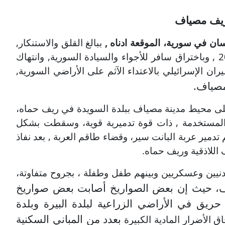
ى ريف مصياف
ان في سورية، الموقعة ادناه ,
ببالغ القلق والاستنكار,
وباختراق سافر للأجواء والسيادة السورية,
وانتهاك
ران الإسرائيلي بالاعتداء الآثم على الأراضي السورية,
مصياف.
ي بواسطة 12 طائرة، عبر أربع موجات متتالية، على محيط مدينة مصياف ببلدة السويدة في ريف حماه،
يخ المستخدمة , ذات قوة تدميرية قوية، وسقطت بشكل
، وبالمقابل تم تدمير عربة البانت سير، وقضاء طاقم العربة , بعد نفاذ
للاذقية وريف حماه.
نيين وعسكريين وبينهم طفل وطفلة ، بجروح متفاوتة،
، حيث إن بعض الصواريخ أصابت بعض صواريخ
ريق في الأراضي الزراعية لبلدة البيرة
وبلدة
بعدد من المباني السكنية
اق الأضرار المادية الكبيرة