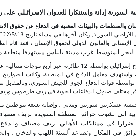
لية السورية إدانة واستنكارا للعدوان الاسرائيلي عل
ان والمنظمات والهيئات المعنية في الدفاع عن حقوق الانس
راضي السورية, وكان آخرها في مساء تاريخ 13\5\2022 ,
 الإنساني والقانون الدولي لحقوق الإنسان ، فقد قام
الطي
البحر المتوسط غرب مدينة بانياس مستهدفا منطقة 
ووفقا لمصادر اعلامية متطابقة، فقد تم إطلاق 32صاروخ إسرائيل
 قوة، واستهدف معامل الدفاع في المنطقة, وكانت الصوار
 أفقي فقط , وقد تم اسقاط 26 صاروخا بواسطة قوات الدفاع الجوي للجيش السوري
سافر مختلف صنوف الدفاعات الجوية في ريف طرطوس وريف ا
ء خمسة عسكريين سوريين ومدني , وإصابة تسعة مواطنين مد
الى نشوب حرائق بمنطقة السويدة بريف مصياف
ية
رارا في ممتلكات الأهالي بريف مصياف واندلاع ح
رائق في المكان
وتصاعد ألسنة اللهب والدخان , و
إلح