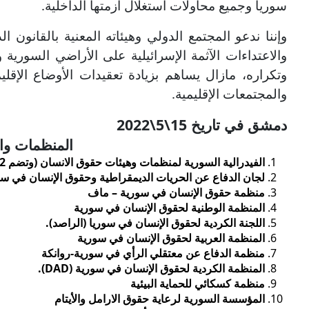
سوريا وجميع محاولات استغلال أزمتها الداخلية.
وإننا ندعو المجتمع الدولي وهيئاته المعنية بالقانون
والاعتداءات الآثمة الإسرائيلية على الأراضي السوري
وتكراره، مازال يساهم بزيادة تعقيدات الأوضاع الإقلي
والمجتمعات الإقليمية.
دمشق في تاريخ 15\5\2022
المنظمات وال
الفيدرالية السورية لمنظمات وهيئات حقوق الانسان (وتضم 92منظمة ومركز وهيئة بداخل سورية)
لجان الدفاع عن الحريات الديمقراطية وحقوق الإنسان في سو
منظمة حقوق الإنسان في سورية – ماف
المنظمة الوطنية لحقوق الإنسان في سورية
اللجنة الكردية لحقوق الإنسان في سوريا (الراصد).
المنظمة العربية لحقوق الإنسان في سورية
منظمة الدفاع عن معتقلي الرأي في سورية-روانكة
المنظمة الكردية لحقوق الإنسان في سورية (
DAD
).
منظمة كسكائي للحماية البيئية
المؤسسة السورية لرعاية حقوق الارامل والأيتام