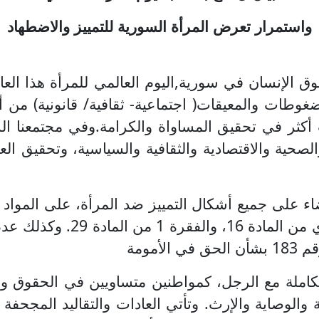
واستمرار تعرض المرأة السورية للتمييز والاضطهاد
 الإنسان في سورية,اليوم العالمي للمرأة هذا العام 
غوطات والمعيقات( اجتماعية- ثقافية/ قانونية) من
 أكثر في تحقيق المساواة والكرامة.وفي مجتمعنا ال
صحية والاقتصادية والثقافية والسياسية، وتحقيق الع
4 من المادة (15)، والفقرة 1 
أمومة
املة مع الرجل، كمواطنين متساويين في الحقوق والو
ية والوصاية والإرث. وتأتي العادات والتقاليد المج