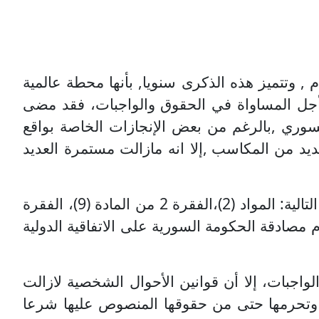
, وتتميز هذه الذكرى سنويا, بأنها محطة عالمية
 أجل المساواة في الحقوق والواجبات، فقد مضى
سوري ,بالرغم من بعض الإنجازات الخاصة بواقع
ديد من
المكاسب ,إلا انه مازالت مستمرة العديد
اتفاقية القضاء على جميع أشكال التمييز ضد المرأة، على المواد التالية: المواد (2)،الفقرة 2 من المادة (9)، الفقرة
و2 والبنود ج، د، و، ي من المادة 16، والفقرة 1 من المادة 29. وكذلك عدم مصادقة الحكومة السورية على الاتفاقية الدولية
اجبات، إلا أن قوانين الأحوال الشخصية لازالت
حفة وتحرمها حتى من حقوقها المنصوص عليها شرعا