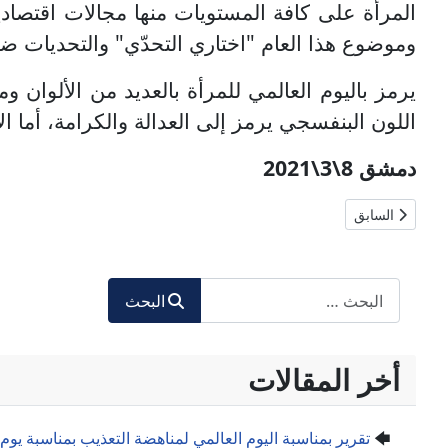
المرأة على كافة المستويات منها مجالات اقتصاد
وموضوع هذا العام "اختاري التحدّي" والتحديات ضد
يرمز باليوم العالمي للمرأة بالعديد من الألوان و
اللون البنفسجي يرمز إلى العدالة والكرامة، أما ال
دمشق 8\3\2021
المقال السابق: بيان المنظمات المدافعة عن حقوق المرأة بمناسبة يوم ال
السابق
البحث
البحث
أخر المقالات
تقرير بمناسبة اليوم العالمي لمناهضة التعذيب بمناسبة يوم