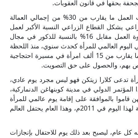
مجحفة بحقها في قانون العقوبات.
ما تزال المرأة تعاني من تمييز شديد في العمل (العام والخاص) و تشكل النساء في كافة قطاعات العمل ما يقارب من 30% من إجمالي العمالة
راعي يشكل القطاع الزراعي النسبة الأكبر لعمل
النساء فيه, ومن مختلف الأعمار. ففي الفئة العمرية بين 15-19 تشكل المرأة حوالي 68% من قوة العمل مقابل 16% بالنسبة للذكور في مجال
ي اليوم العالمي للمرأة كحدث سنوي، منذ اللحظة
التي اعترفت به الأمم المتحدة كنوع من الحراك العالمي، وذلك عام 1908م، ففي هذا اليوم خرجت ما يقارب من 15 ألف امرأة في مسيرة احتجاجية
خاص بهم، والحصول على حق التصويت.
مرأة تدعى كلارا زيتكن فهو ليس مجرد يوم عادي،
املة، حيث أقيم هذا المؤتمر الدولي في مدينة كوبنهاغن الدنماركية،
 على ما يقارب 100 امرأة قدمت من حول العالم وخصوصًا من 17 دولة، كلهن قاموا بالموافقة على إقامة يوم عالمي للمرأة
لأول مرة عام 1911م، في كل من الدنمارك والنمسا وألمانيا وسويسرا، واحتفل العالم بالذكرى المئوية لهذا اليوم في 2011م، وهذا العام يحتفل العالم
تلف له كل عام، ليصبح بعد ذلك يوم للاحتفال بإنجازات